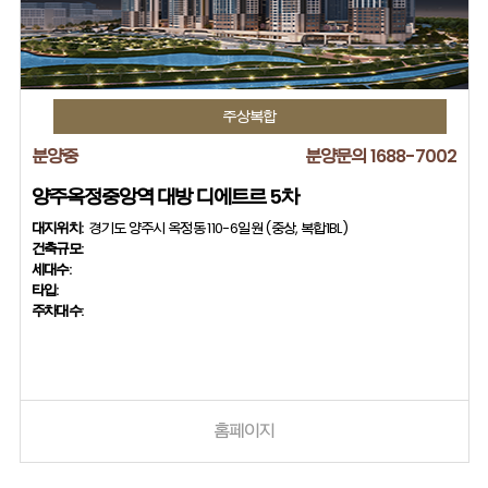
주상복합
분양중
분양문의 1688-7002
양주옥정중앙역 대방 디에트르 5차
대지위치:
경기도 양주시 옥정동 110-6일원 (중상, 복합1BL)
건축규모:
세대수:
타입:
주차대수:
홈페이지