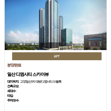
APT
분양완료
일산 디엠시티 스카이뷰
대지위치:
고양일산1차 대방디엠시티 S1블록
건축규모:
세대수:
타입:
주차대수: