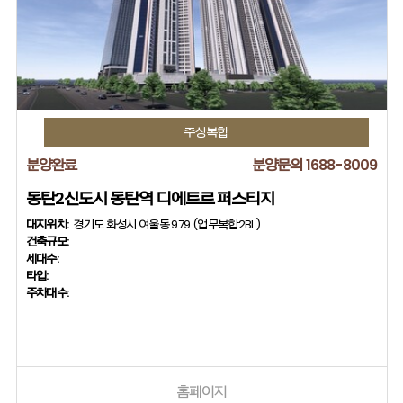
주상복합
분양완료
분양문의 1688-8009
동탄2신도시 동탄역 디에트르 퍼스티지
대지위치:
경기도 화성시 여울동 979 (업무복합2BL)
건축규모:
세대수:
타입:
주차대수:
홈페이지