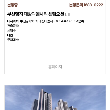
분양중
분양문의 1688-0222
부산명지 대방디엠시티 센텀오션 I, II
대지위치:
부산명지3,5차 대방디엠시티 6-5&#47;6-3,4블록
건축규모:
세대수:
타입:
주차대수:
홈페이지