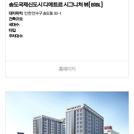
송도국제신도시 디에트르 시그니처 뷰[B1BL]
대지위치:
인천 연수구 송도동 30-1
건축규모:
세대수:
타입:
주차대수:
홈페이지