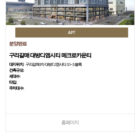
APT
분양완료
구리갈매 대방디엠시티 메크로카운티
대지위치:
구리갈매1차 대방디엠시티 S1-3블록
건축규모:
세대수:
타입:
주차대수:
홈페이지