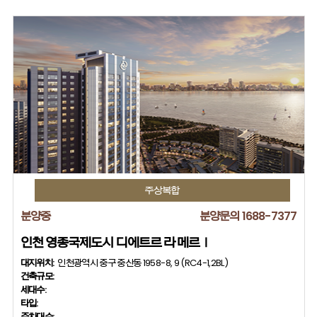
주상복합
분양중
분양문의 1688-7377
인천 영종국제도시 디에트르 라 메르Ⅰ
대지위치:
인천광역시 중구 중산동 1958-8, 9 (RC4-1,2BL)
건축규모:
세대수:
타입:
주차대수: