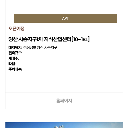
APT
오픈예정
양산 사송지구1차 지식산업센터[10-1BL]
대지위치:
경상남도 양산 사송지구
건축규모:
세대수:
타입:
주차대수:
홈페이지