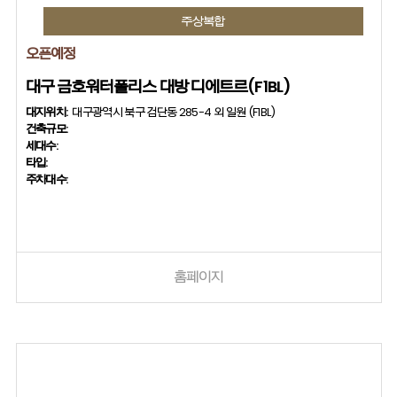
주상복합
오픈예정
대구 금호워터폴리스 대방 디에트르(F1BL)
대지위치:
대구광역시 북구 검단동 285-4 외 일원 (F1BL)
건축규모:
세대수:
타입:
주차대수:
홈페이지